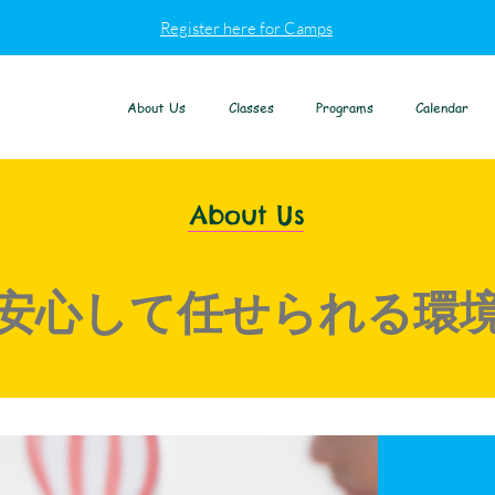
Register here for Camps
About Us
Classes
Programs
Calendar
About Us
安心して任せられる環