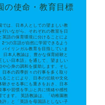
園の使命・教育目標
園では、日本人としての望ましい教
を行いながら、それぞれの教室を日
と英語の保育環境に分けることによ
、2つの言語が自然に学習できるよう
、バイリンガル教育を目指していま
。 日本人教諭は、豊かな保育経験と
正しい日本語」を通して、望ましい
動や心身の調和を援助します。そし
、日本の四季折々の行事を多く取り
れることにより、日本の伝統や文化
体験させる事にも重きをおき、日本
祭事や習慣を学ぶと共に情緒や感性
育てます。 英語教諭は、「幼稚園教
免許」と「英語を母国語としない子