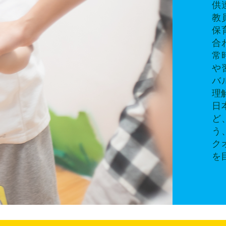
供
教
保
合
常
や
バ
理
日
ど
う
ク
を