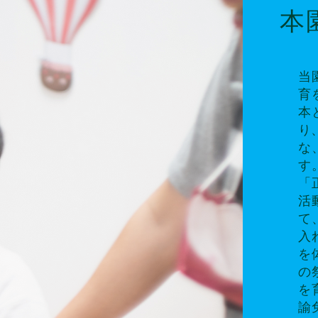
本
当
育
本
り
な
す
「
活
て
入
を
の
を
諭