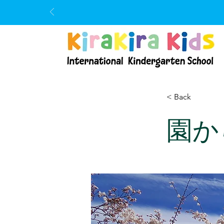
< Back
園か