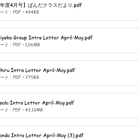
26年度4月号】ぱんだクラスだより
.pdf
ド：PDF • 494KB
iyoko Group Intro Letter April-May
.pdf
ド：PDF • 1.06MB
hiru Intro Letter April-May
.pdf
ド：PDF • 775KB
oala Intro Letter April-May
.pdf
ド：PDF • 43.13MB
nda Intro Letter April-May (3)
.pdf