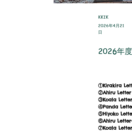
KKIK
2026年4月21
日
2026
①Kirakira Let
②Ahiru Letter
③Koala Letter
④Panda Letter
⑤Hiyoko Lette
⑥Ahiru Letter
⑦Koala Letter