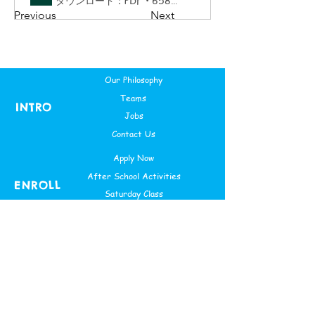
ダウンロード：PDF • 658KB
Previous
Next
Our Philosophy
Teams
INTRO
Jobs
Contact Us
Apply Now
After School Activities
ENROLL
Saturday Class
Theme Based Camps