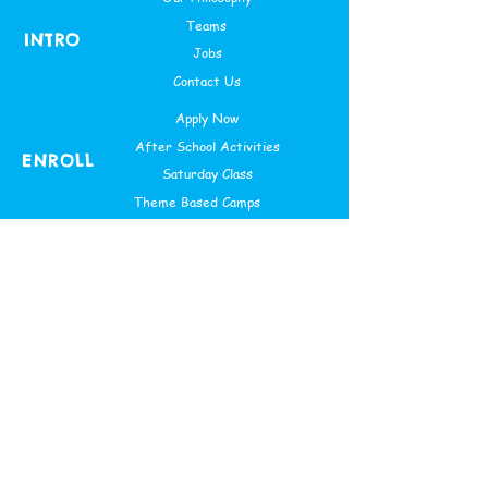
Teams
INTRO
Jobs
Contact Us
Apply Now
After School Activities
ENROLL
Saturday Class
Theme Based Camps