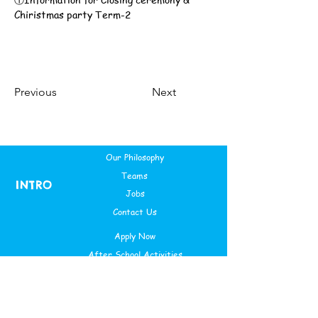
Chiristmas party Term-2
Previous
Next
Our Philosophy
Teams
INTRO
Jobs
Contact Us
Apply Now
After School Activities
ENROLL
Saturday Class
Theme Based Camps