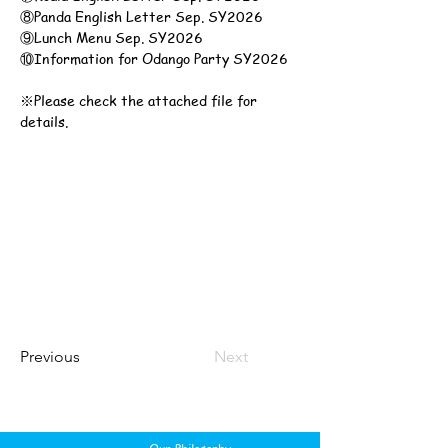
⑧Panda English Letter Sep. SY2026
⑨Lunch Menu Sep. SY2026
⑩Information for Odango Party SY2026
※Please check the attached file for 
details.
Previous
Next