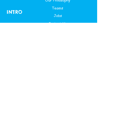
Our Philosophy
Teams
INTRO
Jobs
Contact Us
Apply Now
After School Activities
ENROLL
Saturday Class
Theme Based Camps