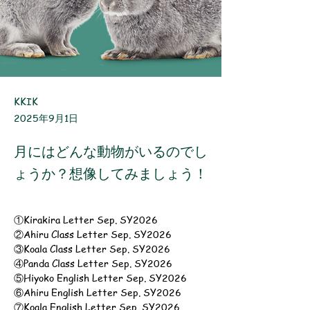
KKIK
2025年9月1日
月にはどんな動物がいるのでし
ょうか？想像してみましょう！
①Kirakira Letter Sep. SY2026
②Ahiru Class Letter Sep. SY2026
③Koala Class Letter Sep. SY2026
④Panda Class Letter Sep. SY2026
⑤Hiyoko English Letter Sep. SY2026
⑥Ahiru English Letter Sep. SY2026
⑦Koala English Letter Sep. SY2026